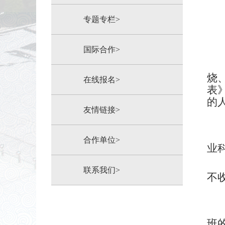
专题专栏>
国际合作>
烧
在线报名>
表》
的
友情链接>
合作单位>
业
联系我们>
不
班