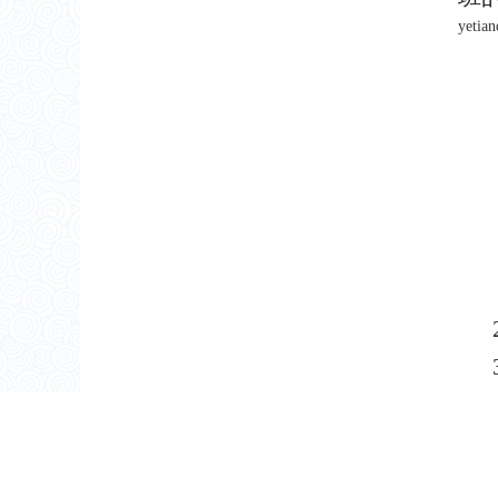
yetia
3